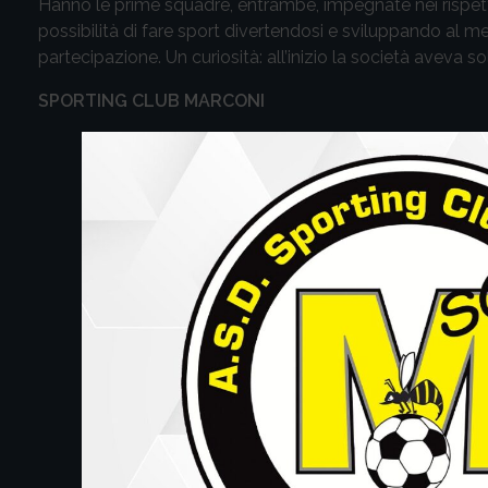
Hanno le prime squadre, entrambe, impegnate nei rispettivi
possibilità di fare sport divertendosi e sviluppando al meg
partecipazione. Un curiosità: all’inizio la società aveva s
SPORTING CLUB MARCONI