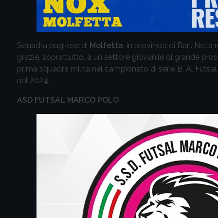
Squadra pugliese di
Molfetta
, in provincia di Bari. Nell
grazie, soprattutto, a un settore giovanile di grande pros
prima squadra milita nel campionato di serie B. Al Futsal
nel 2024.
ASD FUTSAL MARCO POLO