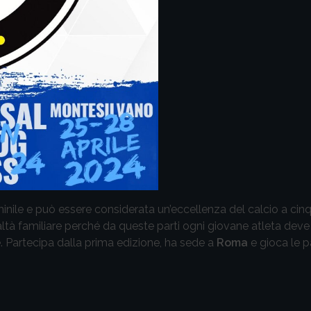
nile e può essere considerata un’eccellenza del calcio a cinqu
altà familiare perché da queste parti ogni giovane atleta deve 
e. Partecipa dalla prima edizione, ha sede a
Roma
e gioca le p