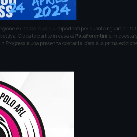
a regione è uno dei club più importanti per quanto riguarda il fu
pettiva. Gioca le partite in casa al
Palafiorentini
e, in questa 
 in Progress è una presenza costante, c’era alla prima edizion