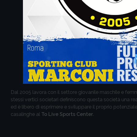
Dal 2005 lavora con il settore giovanile maschile e femmi
stessi vertici societari definiscono questa società una re
ed è libero di esprimere e sviluppare il proprio potenzial
casalinghe al
To Live Sports Center
.