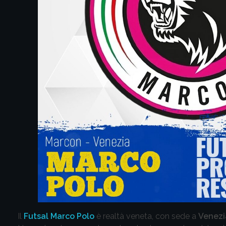
Il
Futsal Marco Polo
è realtà veneta, con sede a
Venezi