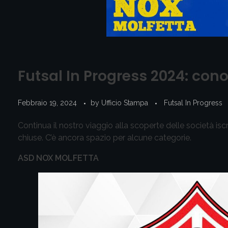
Futsal In Progress 2024: cono
Febbraio 19, 2024
by
Ufficio Stampa
Futsal In Progress
Continua il nostro viaggio alla scoperte delle società iscr
chiuse. C’è ancora spazio per alcune categorie.
ASD NOX MOLFETTA