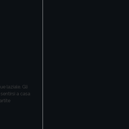
e laziale. Gli
sentirsi a casa
artite