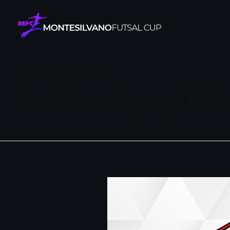
Montesilvano Futsal Cup
The futsal experience
Home
Futsal In Progress
Posts in category: Futs