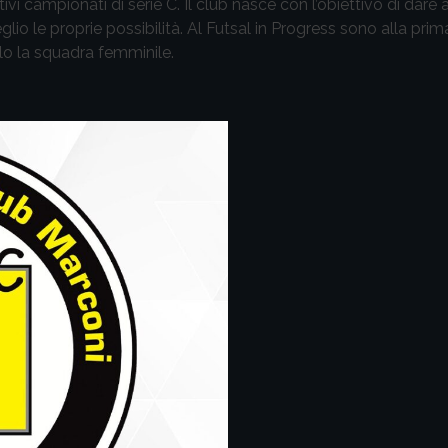
 campionati di serie C. Il club nasce con l’obiettivo di dare a
lio le proprie possibilità. Al Futsal in Progress sono alla prim
olo la squadra femminile.