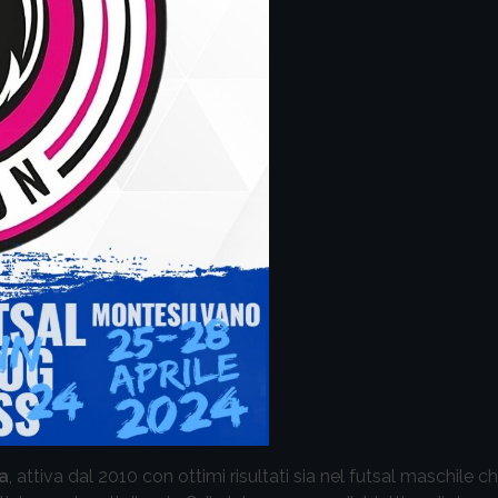
a
, attiva dal 2010 con ottimi risultati sia nel futsal maschile c