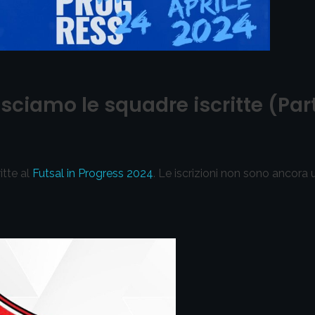
sciamo le squadre iscritte (Par
itte al
Futsal in Progress 2024
. Le iscrizioni non sono ancora 