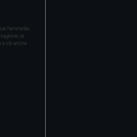
tsal femminile
stagione, la
e e c’è anche