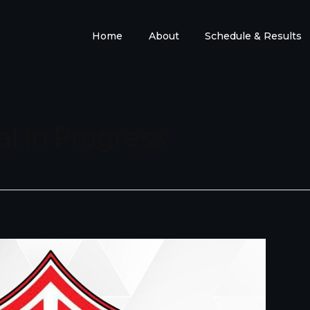
Home
About
Schedule & Results
al In Progress